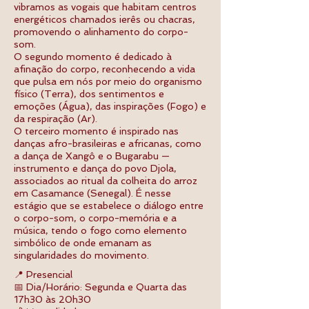
vibramos as vogais que habitam centros
energéticos chamados ierês ou chacras,
promovendo o alinhamento do corpo-
som.
O segundo momento é dedicado à
afinação do corpo, reconhecendo a vida
que pulsa em nós por meio do organismo
físico (Terra), dos sentimentos e
emoções (Água), das inspirações (Fogo) e
da respiração (Ar).
O terceiro momento é inspirado nas
danças afro-brasileiras e africanas, como
a dança de Xangô e o Bugarabu —
instrumento e dança do povo Djola,
associados ao ritual da colheita do arroz
em Casamance (Senegal). É nesse
estágio que se estabelece o diálogo entre
o corpo-som, o corpo-memória e a
música, tendo o fogo como elemento
simbólico de onde emanam as
singularidades do movimento.
📍 Presencial
📅 Dia/Horário: Segunda e Quarta das
17h30 às 20h30