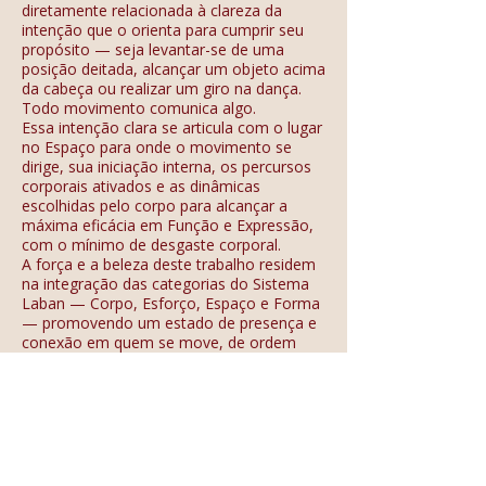
diretamente relacionada à clareza da
intenção que o orienta para cumprir seu
propósito — seja levantar-se de uma
posição deitada, alcançar um objeto acima
da cabeça ou realizar um giro na dança.
Todo movimento comunica algo.
Essa intenção clara se articula com o lugar
no Espaço para onde o movimento se
dirige, sua iniciação interna, os percursos
corporais ativados e as dinâmicas
escolhidas pelo corpo para alcançar a
máxima eficácia em Função e Expressão,
com o mínimo de desgaste corporal.
A força e a beleza deste trabalho residem
na integração das categorias do Sistema
Laban — Corpo, Esforço, Espaço e Forma
— promovendo um estado de presença e
conexão em quem se move, de ordem
física, espacial e energética.
📍 Modalidade Presencial
📅 Segundas e Quartas
⏰ 17h30 às 19h
💻 Modalidade Online
📅 Terças e Quintas