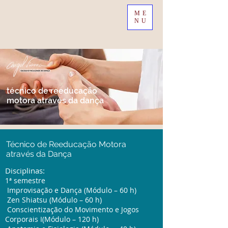
ME
NU
técnico de
reeducação
motora
através da dança
Técnico de Reeducação Motora
através da Dança
Disciplinas:
1ª semestre
Improvisação e Dança (Módulo – 60 h)
Zen Shiatsu (Módulo – 60 h)
Conscientização do Movimento e Jogos
Corporais I(Módulo – 120 h)